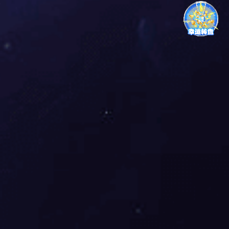
瞬间将在15分钟内推送
可通过AR眼镜查看实
释放系统”，在球队进球
仍未售出的座位实施阶梯
识别验证入场，这一措
奏，又凸显西班牙足球
联赛正在传统与创新之
级。