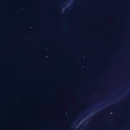
2、赛程调
新赛季西甲的时间规
2025年扩军后的世
球队预留调整空间。其
员的竞技状态。
商业价值考量同样关键
增设了周六18:00
德里竞技、塞维利亚
疫情防控常态化后，赛
位，这导致部分球场
实时释放因防疫要求
3、新赛季