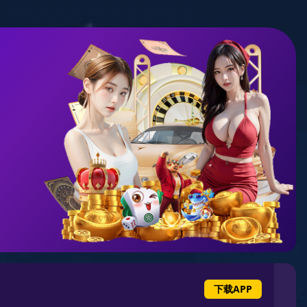
全天更新 ·
88
无论您身在何处，
8868足球
体验。
下载客户端
网页