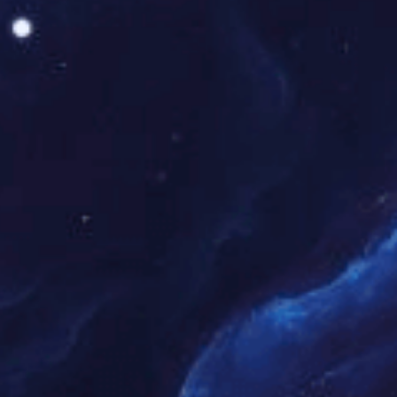
续升级。皇家马德里在失去本泽马后，斥资1.2亿欧元签下英格
型；巴塞罗那则通过激活第四个经济杠杆，成功注册全部新援，
。马德里竞技引入格列兹曼的买断条款，西蒙尼的防守反击体系
联赛生态。皇家社会凭借日本球星久保建英的持续爆发，目标直
启用少帅塞蒂恩打造传控体系。升班马拉斯帕尔马斯携西乙冠军
可能成为搅动格局的X因素。
战术博弈新维度。西甲成为五大联赛中首个全面启用半自动越位
据显示，季前测试阶段误判率下降72%，但这也对教练组的临
整战术成为新的研究课题。
验的全面升级
最大亮点。除传统的电视台转播外，西甲官方APP推出360度
观看角球攻防。针对中国市场，爱奇艺体育新增“第二现场”解说