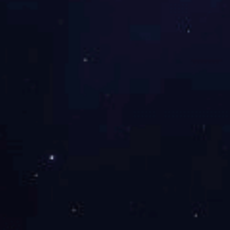
JDG在CSGO阵地战中的优势
英超水晶
与不足分
略与战术
2026-07-15
推荐
2026-06
推荐网站