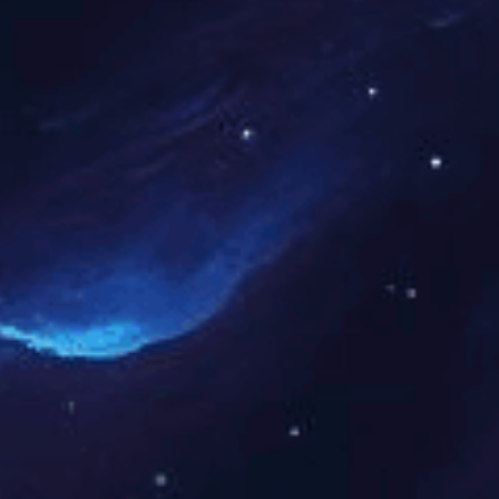
球迷视角分析战术细节
至用户首页。
球场智能化改造提升现
时数据统计，或在中场
时喷洒海橙花香，强
票务系统的革新惠及普
降价，最低票价可达原
施使季票转让违规率下
总结：
2023-2024赛
的独特智慧。从人工智
间寻找平衡点。这种