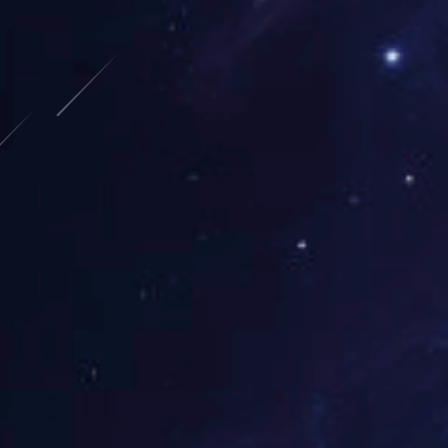
传统豪门的军备竞赛持
433阵型向年轻化转
组成的锋线令人期待
中游球队的崛起改变
尔在埃梅里离任后，
特有的快速传递风格，
裁判制度的革新带来
传感器的精准判罚。数
如何利用技术暂停调
4、球迷体
观赛渠道的多元化成为
可通过VR设备沉浸式