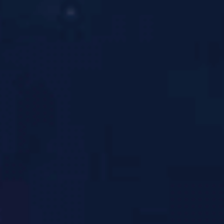
通信加密协议
全站部署TLS协议，保障数据在8868足球官网体系中传
输过程的完整性与保密性。
行为审计机制
记录关键行为轨迹，搭配日志溯源功能，协助事后安全
验证与应急响应。
实时异常拦截
系统对异常请求进行即时分析处理，防止可疑操作对平
台正常秩序造成干扰。