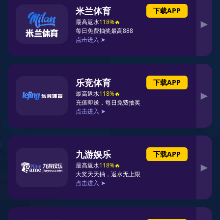
让体育更贴近你
8868足球 APP 以用户体验为核心，支持8868足球官网项
目，构建实时互动生态。涵盖热门赛事与数据流，为每一位
体育爱好者提供个性化信息服务。
多平台兼容
社群互动
iOS / Android / Web
关注、评论、参与话题
App Store
Google Play