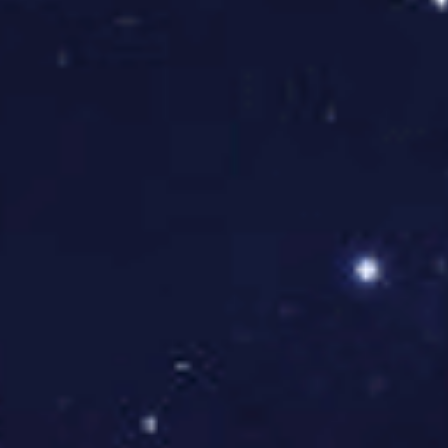
2021 年
2021年7月28日 · v4.7.2
奥运专属页面上线。
赛事通知机制增强。
2021年3月10日 · v4.6.1
首页动效优化。
修复偶发闪退问题。
2019 年
2019年11月3日 · v2.3.4