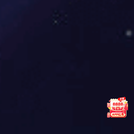
2022 区域体育科技创新奖
凭借数据整合与直播体验创新，获得东南亚体育数字服务组
织授予年度平台奖项。