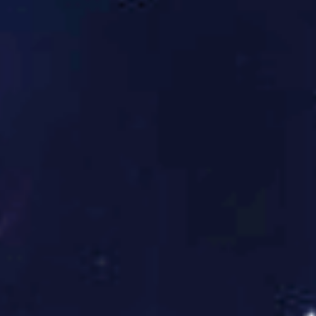
视觉焕新，体验更清爽。
2023 年
2023年8月29日 · v5.2.7
新增热门话题聚合区。
直播性能进一步增强。
2023年1月15日 · v5.1.0
自动深色模式上线。
个性推荐模型优化。