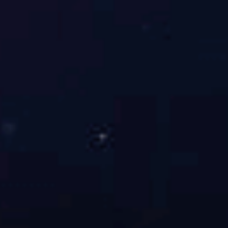
2024 年度用户信赖奖