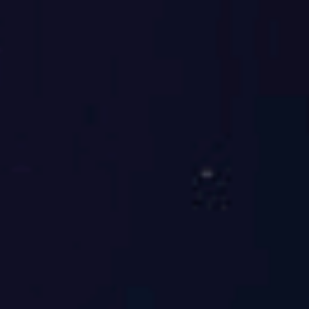
2023 数据安全合规金奖
8868足球官网 通过 ISO 安全认证审核，在平台访问、数据
加密等方面表现优异。