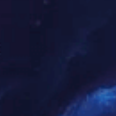
每条评论都对应一份信任，覆盖平台各个维度的真实体验。
【更新快】
每场比赛的进度、比分、数据都能及时同步，8868足球 确
实在这方面很可靠。
【系统稳】
用了快两年，几乎没遇到系统崩溃或加载失败的情况，后台
做得稳才有信心继续用。
【客服快】
小问题问客服都能迅速解决，不推脱、不拖延，处理专业还
不敷衍，给好评。